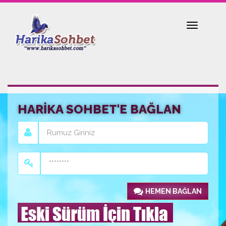
Toggle
navigatio
HARİKA SOHBET'E BAĞLAN
HEMEN BAĞLAN