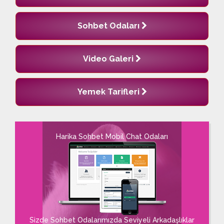
Sohbet Odaları
Video Galeri
Yemek Tarifleri
Harika Sohbet Mobil Chat Odaları
Sizde Sohbet Odalarımızda Seviyeli Arkadaşlıklar