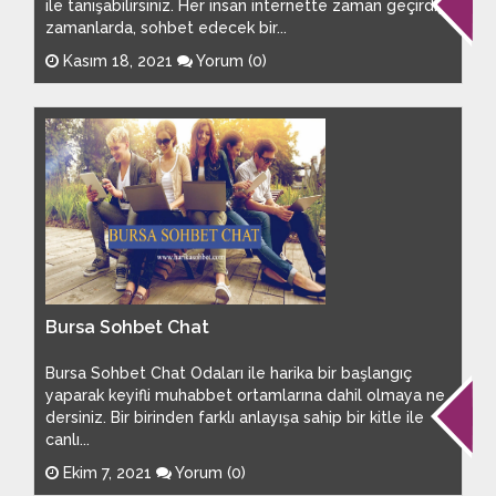
ile tanışabilirsiniz. Her insan internette zaman geçirdiği
zamanlarda, sohbet edecek bir...
Kasım 18, 2021
Yorum (0)
Bursa Sohbet Chat
Bursa Sohbet Chat Odaları ile harika bir başlangıç
yaparak keyifli muhabbet ortamlarına dahil olmaya ne
dersiniz. Bir birinden farklı anlayışa sahip bir kitle ile
canlı...
Ekim 7, 2021
Yorum (0)