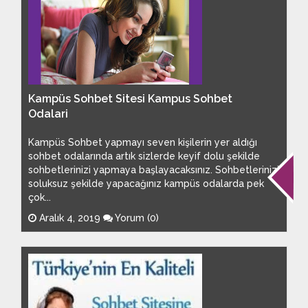
Kampüs Sohbet Sitesi Kampus Sohbet
Odalari
Kampüs Sohbet yapmayı seven kişilerin yer aldığı
sohbet odalarında artık sizlerde keyif dolu şekilde
sohbetlerinizi yapmaya başlayacaksınız. Sohbetlerinizi
soluksuz şekilde yapacağınız kampüs odalarda pek
çok...
Aralık 4, 2019
Yorum (0)