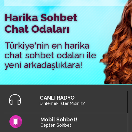
Harika Sohbet
Chat Odaları
Türkiye'nin en harika
chat sohbet odaları ile
yeni arkadaşlıklara!
CANLI RADYO
Dinlemek İster Misiniz?
Mobil Sohbet!
Cepten Sohbet