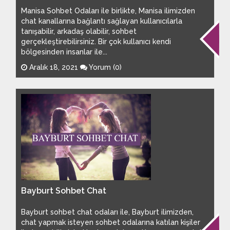
Manisa Sohbet Odaları ile birlikte, Manisa ilimizden
chat kanallarına bağlantı sağlayan kullanıcılarla
tanışabilir, arkadaş olabilir, sohbet
gerçekleştirebilirsiniz. Bir çok kullanıcı kendi
bölgesinden insanlar ile...
Aralık 18, 2021
Yorum (0)
Bayburt Sohbet Chat
Bayburt sohbet chat odaları ile, Bayburt ilimizden,
chat yapmak isteyen sohbet odalarına katılan kişiler