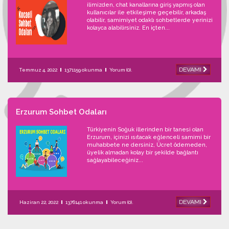
ilimizden, chat kanallarına giriş yapmış olan
kullanıcılar ile etkileşime geçebilir, arkadaş
olabilir, samimiyet odaklı sohbetlerde yerinizi
kolayca alabilirsiniz. En içten...
DEVAMI
Temmuz 4, 2022
1371159 okunma
Yorum (0).
Erzurum Sohbet Odaları
Türkiyenin Soğuk illerinden bir tanesi olan
Erzurum, içinizi ısıtacak eğlenceli samimi bir
muhabbete ne dersiniz, Ücret ödemeden,
üyelik almadan kolay bir şekilde bağlantı
sağlayabileceğiniz...
DEVAMI
Haziran 22, 2022
1376141 okunma
Yorum (0).