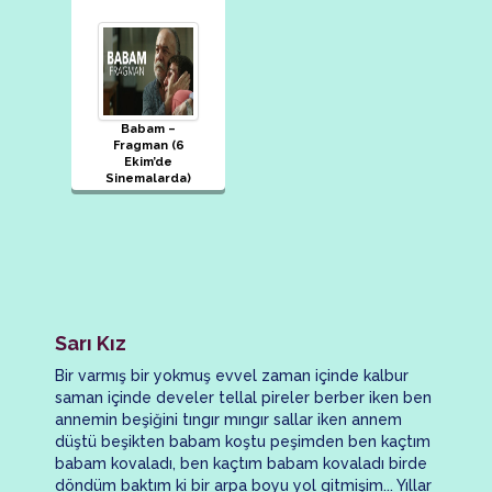
Babam –
Fragman (6
Ekim’de
Sinemalarda)
Sarı Kız
Bir varmış bir yokmuş evvel zaman içinde kalbur
saman içinde develer tellal pireler berber iken ben
annemin beşiğini tıngır mıngır sallar iken annem
düştü beşikten babam koştu peşimden ben kaçtım
babam kovaladı, ben kaçtım babam kovaladı birde
döndüm baktım ki bir arpa boyu yol gitmişim... Yıllar