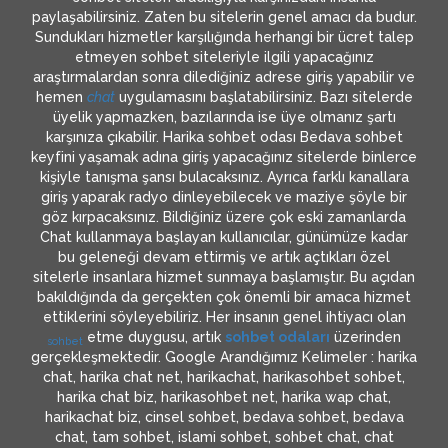
paylaşabilirsiniz. Zaten bu sitelerin genel amacı da budur.
Sundukları hizmetler karşılığında herhangi bir ücret talep
etmeyen sohbet siteleriyle ilgili yapacağınız
araştırmalardan sonra dilediğiniz adrese giriş yapabilir ve
hemen
chat
uygulamasını başlatabilirsiniz. Bazı sitelerde
üyelik yapmazken, bazılarında ise üye olmanız şartı
karşınıza çıkabilir. Harika sohbet odası Bedava sohbet
keyfini yaşamak adına giriş yapacağınız sitelerde binlerce
kişiyle tanışma şansı bulacaksınız. Ayrıca farklı kanallara
giriş yaparak radyo dinleyebilecek ve maziye şöyle bir
göz kırpacaksınız. Bildiğiniz üzere çok eski zamanlarda
Chat kullanmaya başlayan kullanıcılar, günümüze kadar
bu geleneği devam ettirmiş ve artık açtıkları özel
sitelerle insanlara hizmet sunmaya başlamıştır. Bu açıdan
bakıldığında da gerçekten çok önemli bir amaca hizmet
ettiklerini söyleyebiliriz. Her insanın genel ihtiyacı olan
etme duygusu, artık
sohbet odaları
üzerinden
sohbet
gerçekleşmektedir. Google Arandığımız Kelimeler : harika
chat, harika chat net, harikachat, harikasohbet sohbet,
harika chat biz, harikasohbet net, harika wap chat,
harikachat biz, cinsel sohbet, bedava sohbet, bedava
chat, tam sohbet, islami sohbet, sohbet chat, chat