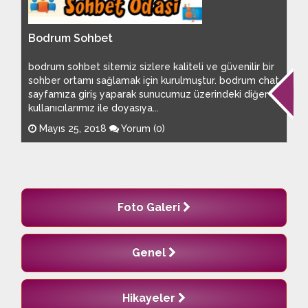
Bodrum Sohbet
bodrum sohbet sitemiz sizlere kaliteli ve güvenilir bir
sohber ortamı sağlamak için kurulmuştur. bodrum chat
sayfamıza giriş yaparak sunucumuz üzerindeki diğer
kullanıcılarımız ile doyasıya...
Mayıs 25, 2018
Yorum (0)
Foto Galeri
Genel
Hikayeler