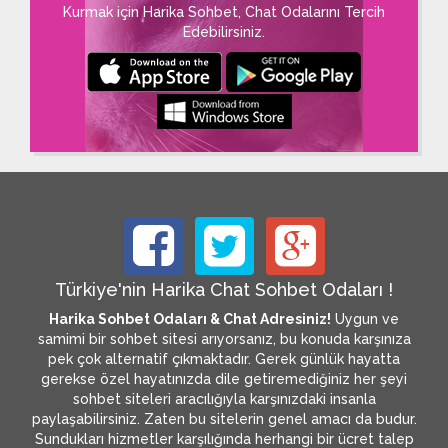
Kurmak için Harika Sohbet, Chat Odalarını Tercih
Edebilirsiniz.
Türkiye'nin Harika Chat Sohbet Odaları !
Harika Sohbet Odaları & Chat Adresiniz!
Uygun ve
samimi bir sohbet sitesi arıyorsanız, bu konuda karşınıza
pek çok alternatif çıkmaktadır. Gerek günlük hayatta
gerekse özel hayatınızda dile getiremediğiniz her şeyi
sohbet siteleri aracılığıyla karşınızdaki insanla
paylaşabilirsiniz. Zaten bu sitelerin genel amacı da budur.
Sundukları hizmetler karşılığında herhangi bir ücret talep