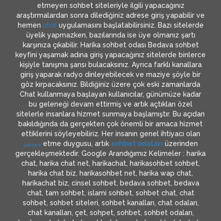
etmeyen sohbet siteleriyle ilgili yapacağınız
araştırmalardan sonra dilediğiniz adrese giriş yapabilir ve
hemen
chat
uygulamasını başlatabilirsiniz. Bazı sitelerde
üyelik yapmazken, bazılarında ise üye olmanız şartı
karşınıza çıkabilir. Harika sohbet odası Bedava sohbet
keyfini yaşamak adına giriş yapacağınız sitelerde binlerce
kişiyle tanışma şansı bulacaksınız. Ayrıca farklı kanallara
giriş yaparak radyo dinleyebilecek ve maziye şöyle bir
göz kırpacaksınız. Bildiğiniz üzere çok eski zamanlarda
Chat kullanmaya başlayan kullanıcılar, günümüze kadar
bu geleneği devam ettirmiş ve artık açtıkları özel
sitelerle insanlara hizmet sunmaya başlamıştır. Bu açıdan
bakıldığında da gerçekten çok önemli bir amaca hizmet
ettiklerini söyleyebiliriz. Her insanın genel ihtiyacı olan
etme duygusu, artık
sohbet odaları
üzerinden
sohbet
gerçekleşmektedir. Google Arandığımız Kelimeler : harika
chat, harika chat net, harikachat, harikasohbet sohbet,
harika chat biz, harikasohbet net, harika wap chat,
harikachat biz, cinsel sohbet, bedava sohbet, bedava
chat, tam sohbet, islami sohbet, sohbet chat, chat
sohbet, sohbet siteleri, sohbet kanalları, chat odaları,
chat kanalları, çet, sohpet, sohbet, sohbet odaları,