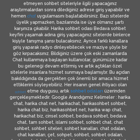
etmeyen sohbet siteleriyle ilgili yapacağınız
araştırmalardan sonra dilediğiniz adrese giriş yapabilir ve
hemen
chat
uygulamasını başlatabilirsiniz. Bazı sitelerde
üyelik yapmazken, bazılarında ise üye olmanız şartı
karşınıza çıkabilir. Harika sohbet odası Bedava sohbet
keyfini yaşamak adına giriş yapacağınız sitelerde binlerce
kişiyle tanışma şansı bulacaksınız. Ayrıca farklı kanallara
giriş yaparak radyo dinleyebilecek ve maziye şöyle bir
göz kırpacaksınız. Bildiğiniz üzere çok eski zamanlarda
Chat kullanmaya başlayan kullanıcılar, günümüze kadar
bu geleneği devam ettirmiş ve artık açtıkları özel
sitelerle insanlara hizmet sunmaya başlamıştır. Bu açıdan
bakıldığında da gerçekten çok önemli bir amaca hizmet
ettiklerini söyleyebiliriz. Her insanın genel ihtiyacı olan
etme duygusu, artık
sohbet odaları
üzerinden
sohbet
gerçekleşmektedir. Google Arandığımız Kelimeler : harika
chat, harika chat net, harikachat, harikasohbet sohbet,
harika chat biz, harikasohbet net, harika wap chat,
harikachat biz, cinsel sohbet, bedava sohbet, bedava
chat, tam sohbet, islami sohbet, sohbet chat, chat
sohbet, sohbet siteleri, sohbet kanalları, chat odaları,
chat kanalları, çet, sohpet, sohbet, sohbet odaları,