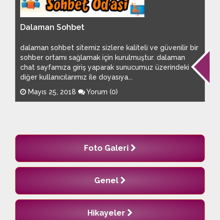
Dalaman Sohbet
dalaman sohbet sitemiz sizlere kaliteli ve güvenilir bir
sohber ortamı sağlamak için kurulmuştur. dalaman
chat sayfamıza giriş yaparak sunucumuz üzerindeki
diğer kullanıcılarımız ile doyasıya...
Mayıs 25, 2018
Yorum (0)
Foto Galeri
Genel
Hikayeler