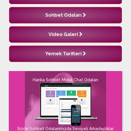
Sohbet Odaları
Video Galeri
Yemek Tarifleri
Harika Sohbet Mobil Chat Odaları
Sizde Sohbet Odalarımızda Seviyeli Arkadaşlıklar