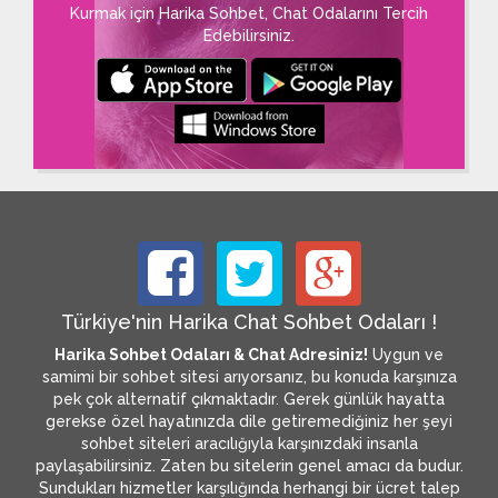
Kurmak için Harika Sohbet, Chat Odalarını Tercih
Edebilirsiniz.
Türkiye'nin Harika Chat Sohbet Odaları !
Harika Sohbet Odaları & Chat Adresiniz!
Uygun ve
samimi bir sohbet sitesi arıyorsanız, bu konuda karşınıza
pek çok alternatif çıkmaktadır. Gerek günlük hayatta
gerekse özel hayatınızda dile getiremediğiniz her şeyi
sohbet siteleri aracılığıyla karşınızdaki insanla
paylaşabilirsiniz. Zaten bu sitelerin genel amacı da budur.
Sundukları hizmetler karşılığında herhangi bir ücret talep