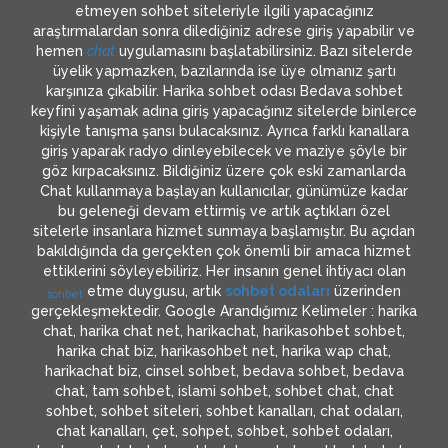
etmeyen sohbet siteleriyle ilgili yapacağınız
araştırmalardan sonra dilediğiniz adrese giriş yapabilir ve
hemen
chat
uygulamasını başlatabilirsiniz. Bazı sitelerde
üyelik yapmazken, bazılarında ise üye olmanız şartı
karşınıza çıkabilir. Harika sohbet odası Bedava sohbet
keyfini yaşamak adına giriş yapacağınız sitelerde binlerce
kişiyle tanışma şansı bulacaksınız. Ayrıca farklı kanallara
giriş yaparak radyo dinleyebilecek ve maziye şöyle bir
göz kırpacaksınız. Bildiğiniz üzere çok eski zamanlarda
Chat kullanmaya başlayan kullanıcılar, günümüze kadar
bu geleneği devam ettirmiş ve artık açtıkları özel
sitelerle insanlara hizmet sunmaya başlamıştır. Bu açıdan
bakıldığında da gerçekten çok önemli bir amaca hizmet
ettiklerini söyleyebiliriz. Her insanın genel ihtiyacı olan
etme duygusu, artık
sohbet odaları
üzerinden
sohbet
gerçekleşmektedir. Google Arandığımız Kelimeler : harika
chat, harika chat net, harikachat, harikasohbet sohbet,
harika chat biz, harikasohbet net, harika wap chat,
harikachat biz, cinsel sohbet, bedava sohbet, bedava
chat, tam sohbet, islami sohbet, sohbet chat, chat
sohbet, sohbet siteleri, sohbet kanalları, chat odaları,
chat kanalları, çet, sohpet, sohbet, sohbet odaları,