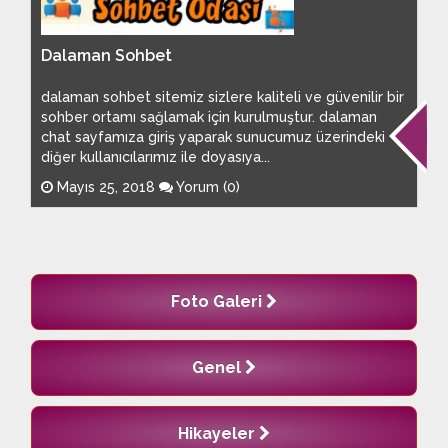
Dalaman Sohbet
dalaman sohbet sitemiz sizlere kaliteli ve güvenilir bir
sohber ortamı sağlamak için kurulmuştur. dalaman
chat sayfamıza giriş yaparak sunucumuz üzerindeki
diğer kullanıcılarımız ile doyasıya...
Mayıs 25, 2018
Yorum (0)
Foto Galeri
Genel
Hikayeler