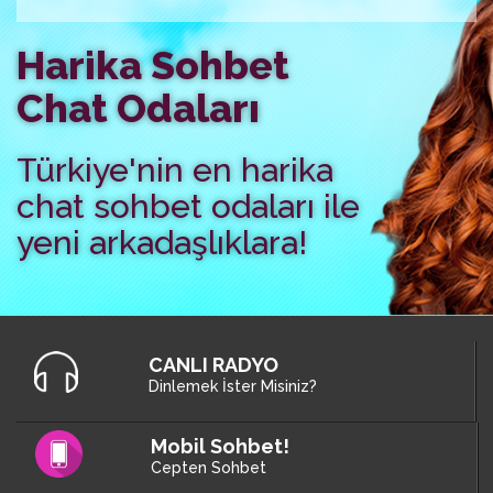
Harika Sohbet
Chat Odaları
Türkiye'nin en harika
chat sohbet odaları ile
yeni arkadaşlıklara!
CANLI RADYO
Dinlemek İster Misiniz?
Mobil Sohbet!
Cepten Sohbet