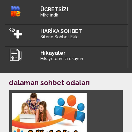
ÜCRETSİZ!
Mirc İndir
HARİKA SOHBET
Sitene Sohbet Ekle
Hikayaler
Hikayelerimizi okuyun
dalaman sohbet odaları