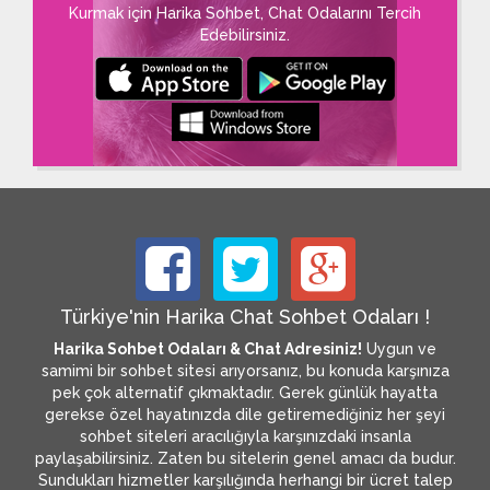
Kurmak için Harika Sohbet, Chat Odalarını Tercih
Edebilirsiniz.
Türkiye'nin Harika Chat Sohbet Odaları !
Harika Sohbet Odaları & Chat Adresiniz!
Uygun ve
samimi bir sohbet sitesi arıyorsanız, bu konuda karşınıza
pek çok alternatif çıkmaktadır. Gerek günlük hayatta
gerekse özel hayatınızda dile getiremediğiniz her şeyi
sohbet siteleri aracılığıyla karşınızdaki insanla
paylaşabilirsiniz. Zaten bu sitelerin genel amacı da budur.
Sundukları hizmetler karşılığında herhangi bir ücret talep