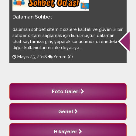
Dalaman Sohbet
dalaman sohbet sitemiz sizlere kaliteli ve güvenilir bir
sohber ortamı sağlamak için kurulmuştur. dalaman
chat sayfamıza giriş yaparak sunucumuz üzerindeki
diğer kullanıcılarımız ile doyasıya...
Mayıs 25, 2018
Yorum (0)
Foto Galeri
Genel
Hikayeler