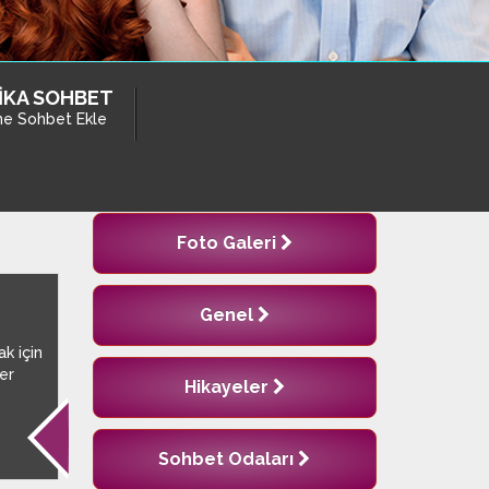
İKA SOHBET
ne Sohbet Ekle
Foto Galeri
Genel
k için
er
Hikayeler
Sohbet Odaları