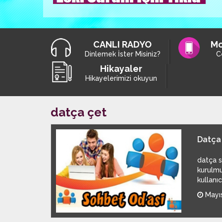
CANLI RADYO
Mo
Dinlemek İster Misiniz?
C
Hikayaler
Hikayelerimizi okuyun
datça çet
Datça
datça s
kurulmu
kullanıc
Mayıs