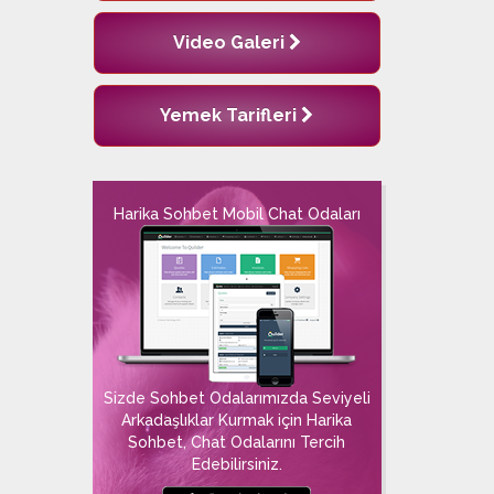
Video Galeri
Yemek Tarifleri
Harika Sohbet Mobil Chat Odaları
Sizde Sohbet Odalarımızda Seviyeli
Arkadaşlıklar Kurmak için Harika
Sohbet, Chat Odalarını Tercih
Edebilirsiniz.