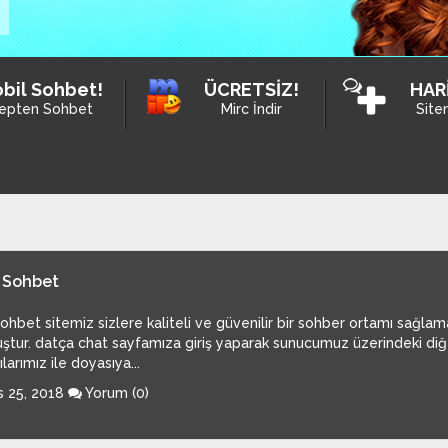
bil Sohbet!
ÜCRETSİZ!
HAR
epten Sohbet
Mirc İndir
Site
 Sohbet
ohbet sitemiz sizlere kaliteli ve güvenilir bir sohber ortamı sağlama
ştur. datça chat sayfamıza giriş yaparak sunucumuz üzerindeki diğ
ılarımız ile doyasıya...
 25, 2018
Yorum (0)