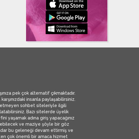
ınıza pek çok alternatif çıkmaktadır.
arşınızdaki insanla paylaşabilirsiniz.
etmeyen sohbet siteleriyle ilgili
tabilirsiniz. Bazı sitelerde üyelik
fini yaşamak adına giriş yapacağınız
leyebilecek ve maziye şöyle bir göz
kadar bu geleneği devam ettirmiş ve
ekten çok önemli bir amaca hizmet