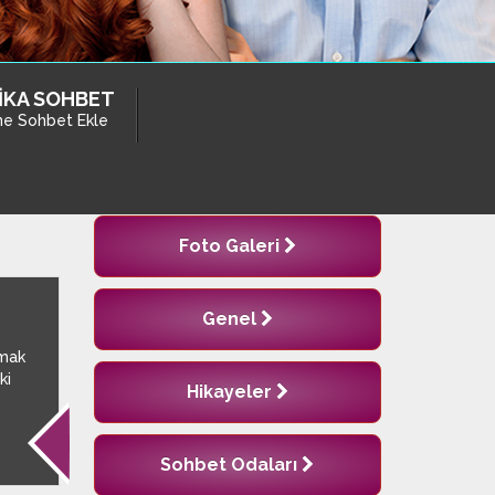
İKA SOHBET
ne Sohbet Ekle
Foto Galeri
Genel
amak
ki
Hikayeler
Sohbet Odaları