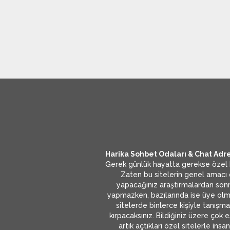
Harika Sohbet Odaları & Chat Adre
Gerek günlük hayatta gerekse özel hay
Zaten bu sitelerin genel amacı d
yapacağınız araştırmalardan sonr
yapmazken, bazılarında ise üye olma
sitelerde binlerce kişiyle tanışma
kırpacaksınız. Bildiğiniz üzere ço
artık açtıkları özel sitelerle i