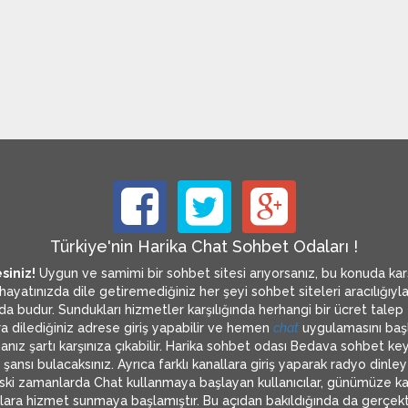
Türkiye'nin Harika Chat Sohbet Odaları !
siniz!
Uygun ve samimi bir sohbet sitesi arıyorsanız, bu konuda karş
atınızda dile getiremediğiniz her şeyi sohbet siteleri aracılığıyla k
a budur. Sundukları hizmetler karşılığında herhangi bir ücret talep 
a dilediğiniz adrese giriş yapabilir ve hemen
chat
uygulamasını başla
nız şartı karşınıza çıkabilir. Harika sohbet odası Bedava sohbet key
 şansı bulacaksınız. Ayrıca farklı kanallara giriş yaparak radyo din
k eski zamanlarda Chat kullanmaya başlayan kullanıcılar, günümüze 
nsanlara hizmet sunmaya başlamıştır. Bu açıdan bakıldığında da gerç