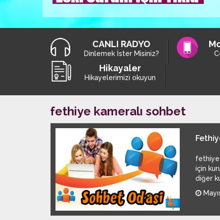
CANLI RADYO
Mo
Dinlemek İster Misiniz?
C
Hikayaler
Hikayelerimizi okuyun
fethiye kameralı sohbet
Fethi
fethiye
için ku
diğer ku
Mayıs