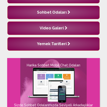
Sohbet Odaları
Video Galeri
Yemek Tarifleri
Harika Sohbet Mobil Chat Odaları
Sizde Sohbet Odalarımızda Seviyeli Arkadaşlıklar