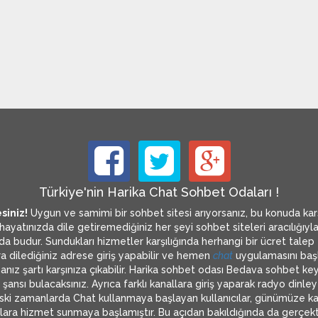
Türkiye'nin Harika Chat Sohbet Odaları !
siniz!
Uygun ve samimi bir sohbet sitesi arıyorsanız, bu konuda karş
atınızda dile getiremediğiniz her şeyi sohbet siteleri aracılığıyla k
a budur. Sundukları hizmetler karşılığında herhangi bir ücret talep 
a dilediğiniz adrese giriş yapabilir ve hemen
chat
uygulamasını başla
nız şartı karşınıza çıkabilir. Harika sohbet odası Bedava sohbet key
 şansı bulacaksınız. Ayrıca farklı kanallara giriş yaparak radyo din
k eski zamanlarda Chat kullanmaya başlayan kullanıcılar, günümüze 
nsanlara hizmet sunmaya başlamıştır. Bu açıdan bakıldığında da gerç