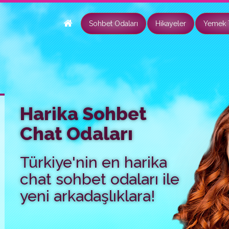
Sohbet Odaları
Hikayeler
Yemek T
Harika Sohbet
Chat Odaları
Türkiye'nin en harika
chat sohbet odaları ile
yeni arkadaşlıklara!