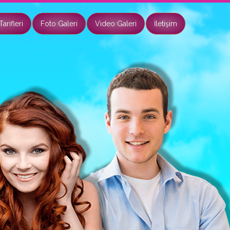
arifleri
Foto Galeri
Video Galeri
İletişim