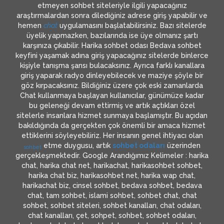
etmeyen sohbet siteleriyle ilgili yapacağınız
araştırmalardan sonra dilediğiniz adrese giriş yapabilir ve
hemen
chat
uygulamasını başlatabilirsiniz. Bazı sitelerde
üyelik yapmazken, bazılarında ise üye olmanız şartı
karşınıza çıkabilir. Harika sohbet odası Bedava sohbet
keyfini yaşamak adına giriş yapacağınız sitelerde binlerce
kişiyle tanışma şansı bulacaksınız. Ayrıca farklı kanallara
giriş yaparak radyo dinleyebilecek ve maziye şöyle bir
göz kırpacaksınız. Bildiğiniz üzere çok eski zamanlarda
Chat kullanmaya başlayan kullanıcılar, günümüze kadar
bu geleneği devam ettirmiş ve artık açtıkları özel
sitelerle insanlara hizmet sunmaya başlamıştır. Bu açıdan
bakıldığında da gerçekten çok önemli bir amaca hizmet
ettiklerini söyleyebiliriz. Her insanın genel ihtiyacı olan
etme duygusu, artık
sohbet odaları
üzerinden
sohbet
gerçekleşmektedir. Google Arandığımız Kelimeler : harika
chat, harika chat net, harikachat, harikasohbet sohbet,
harika chat biz, harikasohbet net, harika wap chat,
harikachat biz, cinsel sohbet, bedava sohbet, bedava
chat, tam sohbet, islami sohbet, sohbet chat, chat
sohbet, sohbet siteleri, sohbet kanalları, chat odaları,
chat kanalları, çet, sohpet, sohbet, sohbet odaları,