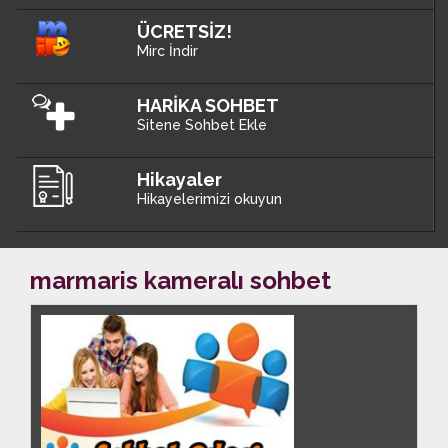
ÜCRETSİZ!
Mirc İndir
HARİKA SOHBET
Sitene Sohbet Ekle
Hikayaler
Hikayelerimizi okuyun
marmaris kameralı sohbet