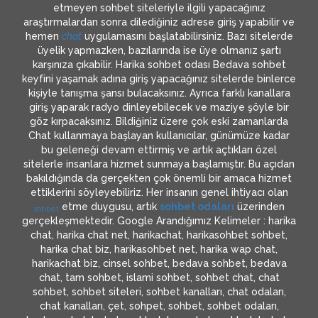
etmeyen sohbet siteleriyle ilgili yapacağınız
araştırmalardan sonra dilediğiniz adrese giriş yapabilir ve
hemen
chat
uygulamasını başlatabilirsiniz. Bazı sitelerde
üyelik yapmazken, bazılarında ise üye olmanız şartı
karşınıza çıkabilir. Harika sohbet odası Bedava sohbet
keyfini yaşamak adına giriş yapacağınız sitelerde binlerce
kişiyle tanışma şansı bulacaksınız. Ayrıca farklı kanallara
giriş yaparak radyo dinleyebilecek ve maziye şöyle bir
göz kırpacaksınız. Bildiğiniz üzere çok eski zamanlarda
Chat kullanmaya başlayan kullanıcılar, günümüze kadar
bu geleneği devam ettirmiş ve artık açtıkları özel
sitelerle insanlara hizmet sunmaya başlamıştır. Bu açıdan
bakıldığında da gerçekten çok önemli bir amaca hizmet
ettiklerini söyleyebiliriz. Her insanın genel ihtiyacı olan
etme duygusu, artık
sohbet odaları
üzerinden
sohbet
gerçekleşmektedir. Google Arandığımız Kelimeler : harika
chat, harika chat net, harikachat, harikasohbet sohbet,
harika chat biz, harikasohbet net, harika wap chat,
harikachat biz, cinsel sohbet, bedava sohbet, bedava
chat, tam sohbet, islami sohbet, sohbet chat, chat
sohbet, sohbet siteleri, sohbet kanalları, chat odaları,
chat kanalları, çet, sohpet, sohbet, sohbet odaları,