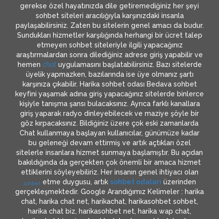
gerekse özel hayatınızda dile getiremediğiniz her şeyi
sohbet siteleri aracılığıyla karşınızdaki insanla
paylaşabilirsiniz. Zaten bu sitelerin genel amacı da budur.
Sundukları hizmetler karşılığında herhangi bir ücret talep
etmeyen sohbet siteleriyle ilgili yapacağınız
araştırmalardan sonra dilediğiniz adrese giriş yapabilir ve
hemen
chat
uygulamasını başlatabilirsiniz. Bazı sitelerde
üyelik yapmazken, bazılarında ise üye olmanız şartı
karşınıza çıkabilir. Harika sohbet odası Bedava sohbet
keyfini yaşamak adına giriş yapacağınız sitelerde binlerce
kişiyle tanışma şansı bulacaksınız. Ayrıca farklı kanallara
giriş yaparak radyo dinleyebilecek ve maziye şöyle bir
göz kırpacaksınız. Bildiğiniz üzere çok eski zamanlarda
Chat kullanmaya başlayan kullanıcılar, günümüze kadar
bu geleneği devam ettirmiş ve artık açtıkları özel
sitelerle insanlara hizmet sunmaya başlamıştır. Bu açıdan
bakıldığında da gerçekten çok önemli bir amaca hizmet
ettiklerini söyleyebiliriz. Her insanın genel ihtiyacı olan
etme duygusu, artık
sohbet odaları
üzerinden
sohbet
gerçekleşmektedir. Google Arandığımız Kelimeler : harika
chat, harika chat net, harikachat, harikasohbet sohbet,
harika chat biz, harikasohbet net, harika wap chat,