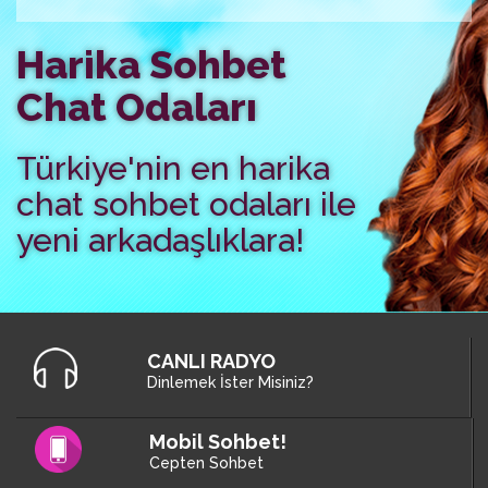
Harika Sohbet
Chat Odaları
Türkiye'nin en harika
chat sohbet odaları ile
yeni arkadaşlıklara!
CANLI RADYO
Dinlemek İster Misiniz?
Mobil Sohbet!
Cepten Sohbet