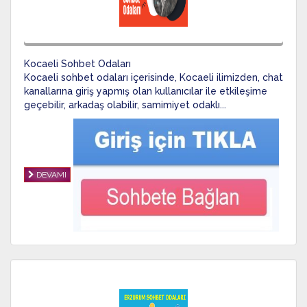
Kocaeli Sohbet Odaları
Kocaeli sohbet odaları içerisinde, Kocaeli ilimizden, chat
kanallarına giriş yapmış olan kullanıcılar ile etkileşime
geçebilir, arkadaş olabilir, samimiyet odaklı...
DEVAMI