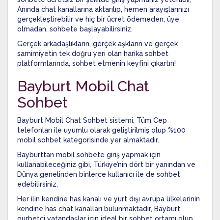
Anında chat kanallarına aktarılıp, hemen arayışlarınızı
gerçekleştirebilir ve hiç bir ücret ödemeden, üye
olmadan, sohbete başlayabilirsiniz.
Gerçek arkadaşlıkların, gerçek aşkların ve gerçek
samimiyetin tek doğru yeri olan harika sohbet
platformlarında, sohbet etmenin keyfini çıkartın!
Bayburt Mobil Chat
Sohbet
Bayburt Mobil Chat Sohbet sistemi, Tüm Cep
telefonları ile uyumlu olarak geliştirilmiş olup %100
mobil sohbet kategorisinde yer almaktadır.
Bayburttan mobil sohbete giriş yapmak için
kullanabileceğiniz gibi, Türkiye’nin dört bir yanından ve
Dünya genelinden binlerce kullanıcı ile de sohbet
edebilirsiniz,
Her ilin kendine has kanalı ve yurt dışı avrupa ülkelerinin
kendine has chat kanalları bulunmaktadır, Bayburt
gurbetçi vatandaşlar için ideal bir sohbet ortamı olup,