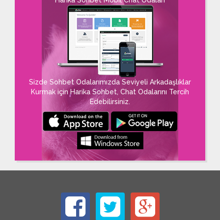
Sizde Sohbet Odalarımızda Seviyeli Arkadaşlıklar
Kurmak için Harika Sohbet, Chat Odalarını Tercih
Edebilirsiniz.