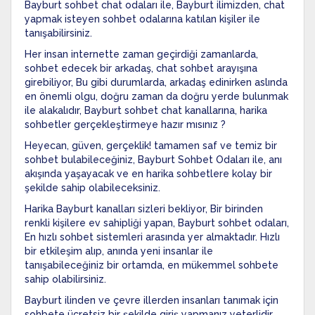
Bayburt sohbet chat odaları ile, Bayburt ilimizden, chat
yapmak isteyen sohbet odalarına katılan kişiler ile
tanışabilirsiniz.
Her insan internette zaman geçirdiği zamanlarda,
sohbet edecek bir arkadaş, chat sohbet arayışına
girebiliyor, Bu gibi durumlarda, arkadaş edinirken aslında
en önemli olgu, doğru zaman da doğru yerde bulunmak
ile alakalıdır, Bayburt sohbet chat kanallarına, harika
sohbetler gerçekleştirmeye hazır mısınız ?
Heyecan, güven, gerçeklik! tamamen saf ve temiz bir
sohbet bulabileceğiniz, Bayburt Sohbet Odaları ile, anı
akışında yaşayacak ve en harika sohbetlere kolay bir
şekilde sahip olabileceksiniz.
Harika Bayburt kanalları sizleri bekliyor, Bir birinden
renkli kişilere ev sahipliği yapan, Bayburt sohbet odaları,
En hızlı sohbet sistemleri arasında yer almaktadır. Hızlı
bir etkileşim alıp, anında yeni insanlar ile
tanışabileceğiniz bir ortamda, en mükemmel sohbete
sahip olabilirsiniz.
Bayburt ilinden ve çevre illerden insanları tanımak için
sohbete ücretsiz bir şekilde giriş yapmanız yeterlidir,