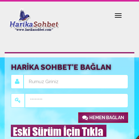
Toggle
navigatio
HARİKA SOHBET'E BAĞLAN
HEMEN BAĞLAN