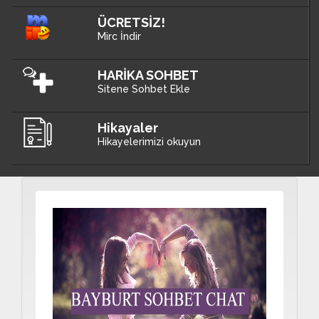
ÜCRETSİZ!
Mirc İndir
HARİKA SOHBET
Sitene Sohbet Ekle
Hikayaler
Hikayelerimizi okuyun