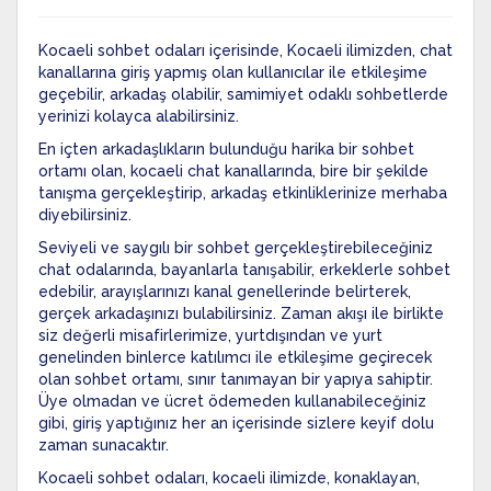
Kocaeli sohbet odaları içerisinde, Kocaeli ilimizden, chat
kanallarına giriş yapmış olan kullanıcılar ile etkileşime
geçebilir, arkadaş olabilir, samimiyet odaklı sohbetlerde
yerinizi kolayca alabilirsiniz.
En içten arkadaşlıkların bulunduğu harika bir sohbet
ortamı olan, kocaeli chat kanallarında, bire bir şekilde
tanışma gerçekleştirip, arkadaş etkinliklerinize merhaba
diyebilirsiniz.
Seviyeli ve saygılı bir sohbet gerçekleştirebileceğiniz
chat odalarında, bayanlarla tanışabilir, erkeklerle sohbet
edebilir, arayışlarınızı kanal genellerinde belirterek,
gerçek arkadaşınızı bulabilirsiniz. Zaman akışı ile birlikte
siz değerli misafirlerimize, yurtdışından ve yurt
genelinden binlerce katılımcı ile etkileşime geçirecek
olan sohbet ortamı, sınır tanımayan bir yapıya sahiptir.
Üye olmadan ve ücret ödemeden kullanabileceğiniz
gibi, giriş yaptığınız her an içerisinde sizlere keyif dolu
zaman sunacaktır.
Kocaeli sohbet odaları, kocaeli ilimizde, konaklayan,