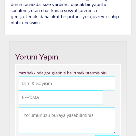
durumlarınızda, size yardımcı olacak bir yapı ile
sunulmuş olan chat kanalı sosyal çevrenizi
genişletecek, daha aktif bir potansiyel çevreye sahip
olabileceksiniz.
Yorum Yapın
Yazı hakkında görüşlerinizi belirtmek istermisiniz?