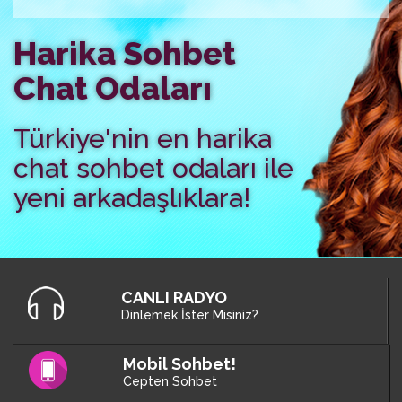
Harika Sohbet
Chat Odaları
Türkiye'nin en harika
chat sohbet odaları ile
yeni arkadaşlıklara!
CANLI RADYO
Dinlemek İster Misiniz?
Mobil Sohbet!
Cepten Sohbet