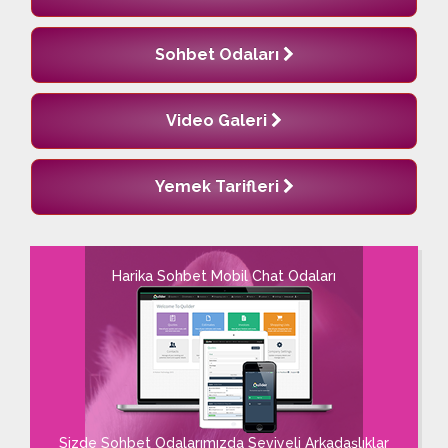
Sohbet Odaları
Video Galeri
Yemek Tarifleri
Harika Sohbet Mobil Chat Odaları
Sizde Sohbet Odalarımızda Seviyeli Arkadaşlıklar