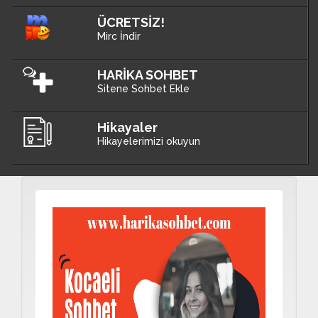
ÜCRETSİZ!
Mirc İndir
HARİKA SOHBET
Sitene Sohbet Ekle
Hikayaler
Hikayelerimizi okuyun