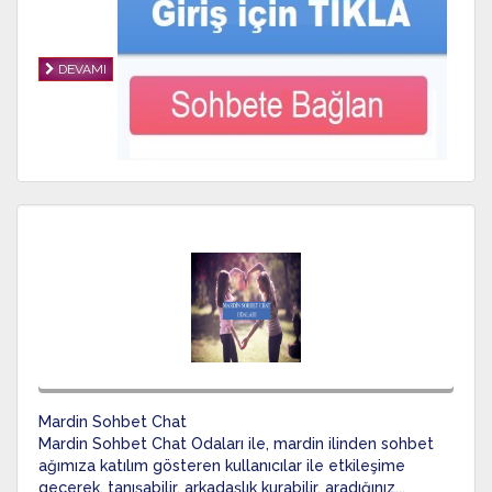
DEVAMI
Mardin Sohbet Chat
Mardin Sohbet Chat Odaları ile, mardin ilinden sohbet
ağımıza katılım gösteren kullanıcılar ile etkileşime
geçerek, tanışabilir, arkadaşlık kurabilir, aradığınız...