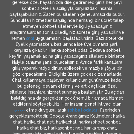
gerekse özel hayatınızda dile getiremediğiniz her şeyi
sohbet siteleri aracılığıyla karşınızdaki insanla
paylaşabilirsiniz. Zaten bu sitelerin genel amacı da budur.
Sundukları hizmetler karşılığında herhangi bir ücret talep
etmeyen sohbet siteleriyle ilgili yapacağınız
araştırmalardan sonra dilediğiniz adrese giriş yapabilir ve
hemen
chat
uygulamasını başlatabilirsiniz. Bazı sitelerde
üyelik yapmazken, bazılarında ise üye olmanız şartı
karşınıza çıkabilir. Harika sohbet odası Bedava sohbet
keyfini yaşamak adına giriş yapacağınız sitelerde binlerce
kişiyle tanışma şansı bulacaksınız. Ayrıca farklı kanallara
giriş yaparak radyo dinleyebilecek ve maziye şöyle bir
göz kırpacaksınız. Bildiğiniz üzere çok eski zamanlarda
Chat kullanmaya başlayan kullanıcılar, günümüze kadar
bu geleneği devam ettirmiş ve artık açtıkları özel
sitelerle insanlara hizmet sunmaya başlamıştır. Bu açıdan
bakıldığında da gerçekten çok önemli bir amaca hizmet
ettiklerini söyleyebiliriz. Her insanın genel ihtiyacı olan
etme duygusu, artık
sohbet odaları
üzerinden
sohbet
gerçekleşmektedir. Google Arandığımız Kelimeler : harika
chat, harika chat net, harikachat, harikasohbet sohbet,
harika chat biz, harikasohbet net, harika wap chat,
harikachat biz, cinsel sohbet, bedava sohbet, bedava