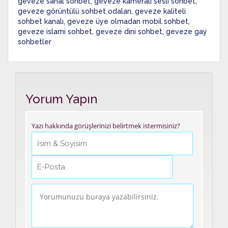
geveze sanal sohbet, geveze kameralı sesli sohbet,
geveze görüntülü sohbet odaları, geveze kaliteli
sohbet kanalı, geveze üye olmadan mobil sohbet,
geveze islami sohbet, geveze dini sohbet, geveze gay
sohbetler
Yorum Yapın
Yazı hakkında görüşlerinizi belirtmek istermisiniz?