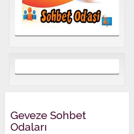
Geveze Sohbet
Odaları