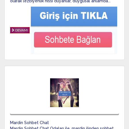
olarak lezbiyenlik hissi duyanlar, duygusal anlamda...
DEVAMI
Mardin Sohbet Chat
Mardin Sohbet Chat Odaları ile, mardin ilinden sohbet