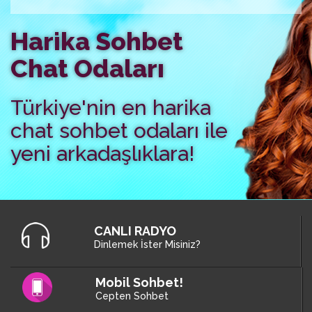
Harika Sohbet
Chat Odaları
Türkiye'nin en harika
chat sohbet odaları ile
yeni arkadaşlıklara!
CANLI RADYO
Dinlemek İster Misiniz?
Mobil Sohbet!
Cepten Sohbet