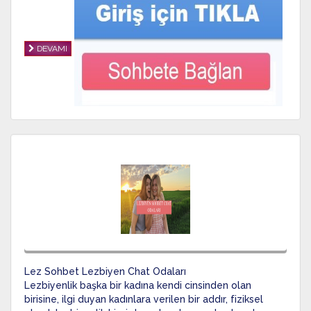
DEVAMI
Lez Sohbet Lezbiyen Chat Odaları
Lezbiyenlik başka bir kadına kendi cinsinden olan
birisine, ilgi duyan kadınlara verilen bir addır, fiziksel