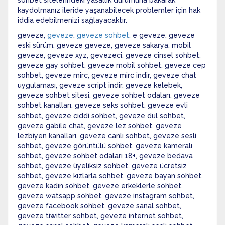
kaydolmanız ileride yaşanabilecek problemler için hak
iddia edebilmenizi sağlayacaktır.
geveze,
geveze
,
geveze sohbet
, e geveze, geveze
eski sürüm, geveze geveze, geveze sakarya, mobil
geveze, geveze xyz, gevezeci, geveze cinsel sohbet,
geveze gay sohbet, geveze mobil sohbet, geveze cep
sohbet, geveze mirc, geveze mirc indir, geveze chat
uygulaması, geveze script indir, geveze kelebek,
geveze sohbet sitesi, geveze sohbet odaları, geveze
sohbet kanalları, geveze seks sohbet, geveze evli
sohbet, geveze ciddi sohbet, geveze dul sohbet,
geveze gabile chat, geveze lez sohbet, geveze
lezbiyen kanalları, geveze canlı sohbet, geveze sesli
sohbet, geveze görüntülü sohbet, geveze kameralı
sohbet, geveze sohbet odaları 18+, geveze bedava
sohbet, geveze üyeliksiz sohbet, geveze ücretsiz
sohbet, geveze kızlarla sohbet, geveze bayan sohbet,
geveze kadın sohbet, geveze erkeklerle sohbet,
geveze watsapp sohbet, geveze instagram sohbet,
geveze facebook sohbet, geveze sanal sohbet,
geveze tiwitter sohbet, geveze internet sohbet,