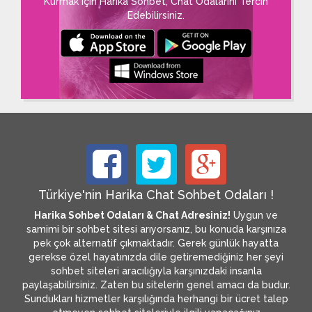
Kurmak için Harika Sohbet, Chat Odalarını Tercih
Edebilirsiniz.
Türkiye'nin Harika Chat Sohbet Odaları !
Harika Sohbet Odaları & Chat Adresiniz!
Uygun ve
samimi bir sohbet sitesi arıyorsanız, bu konuda karşınıza
pek çok alternatif çıkmaktadır. Gerek günlük hayatta
gerekse özel hayatınızda dile getiremediğiniz her şeyi
sohbet siteleri aracılığıyla karşınızdaki insanla
paylaşabilirsiniz. Zaten bu sitelerin genel amacı da budur.
Sundukları hizmetler karşılığında herhangi bir ücret talep