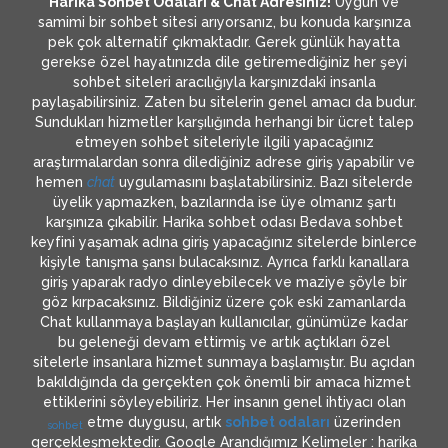
Harika Sohbet Odaları & Chat Adresiniz!
Uygun ve
samimi bir sohbet sitesi arıyorsanız, bu konuda karşınıza
pek çok alternatif çıkmaktadır. Gerek günlük hayatta
gerekse özel hayatınızda dile getiremediğiniz her şeyi
sohbet siteleri aracılığıyla karşınızdaki insanla
paylaşabilirsiniz. Zaten bu sitelerin genel amacı da budur.
Sundukları hizmetler karşılığında herhangi bir ücret talep
etmeyen sohbet siteleriyle ilgili yapacağınız
araştırmalardan sonra dilediğiniz adrese giriş yapabilir ve
hemen
chat
uygulamasını başlatabilirsiniz. Bazı sitelerde
üyelik yapmazken, bazılarında ise üye olmanız şartı
karşınıza çıkabilir. Harika sohbet odası Bedava sohbet
keyfini yaşamak adına giriş yapacağınız sitelerde binlerce
kişiyle tanışma şansı bulacaksınız. Ayrıca farklı kanallara
giriş yaparak radyo dinleyebilecek ve maziye şöyle bir
göz kırpacaksınız. Bildiğiniz üzere çok eski zamanlarda
Chat kullanmaya başlayan kullanıcılar, günümüze kadar
bu geleneği devam ettirmiş ve artık açtıkları özel
sitelerle insanlara hizmet sunmaya başlamıştır. Bu açıdan
bakıldığında da gerçekten çok önemli bir amaca hizmet
ettiklerini söyleyebiliriz. Her insanın genel ihtiyacı olan
etme duygusu, artık
sohbet odaları
üzerinden
sohbet
gerçekleşmektedir. Google Arandığımız Kelimeler : harika