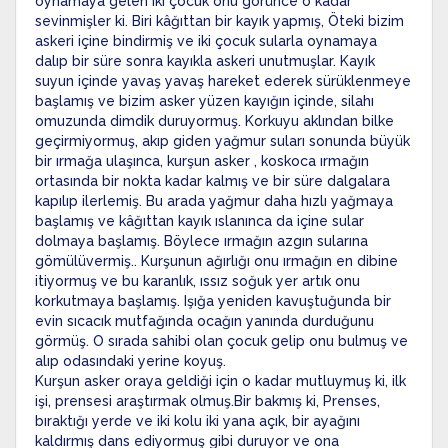
oynamaya gelen iki çocuk onu görünce o kadar
sevinmişler ki. Biri kâğıttan bir kayık yapmış, Öteki bizim
askeri içine bindirmiş ve iki çocuk sularla oynamaya
dalıp bir süre sonra kayıkla askeri unutmuşlar. Kayık
suyun içinde yavaş yavaş hareket ederek sürüklenmeye
başlamış ve bizim asker yüzen kayığın içinde, silahı
omuzunda dimdik duruyormuş. Korkuyu aklından bilke
geçirmiyormuş, akıp giden yağmur suları sonunda büyük
bir ırmağa ulaşınca, kurşun asker , koskoca ırmağın
ortasında bir nokta kadar kalmış ve bir süre dalgalara
kapılıp ilerlemiş. Bu arada yağmur daha hızlı yağmaya
başlamış ve kâğıttan kayık ıslanınca da içine sular
dolmaya başlamış. Böylece ırmağın azgın sularına
gömülüvermiş.. Kurşunun ağırlığı onu ırmağın en dibine
itiyormuş ve bu karanlık, ıssız soğuk yer artık onu
korkutmaya başlamış. Işığa yeniden kavuştuğunda bir
evin sıcacık mutfağında ocağın yanında durduğunu
görmüş. O sırada sahibi olan çocuk gelip onu bulmuş ve
alıp odasındaki yerine koyuş.
Kurşun asker oraya geldiği için o kadar mutluymuş ki, ilk
işi, prensesi araştırmak olmuş.Bir bakmış ki, Prenses,
bıraktığı yerde ve iki kolu iki yana açık, bir ayağını
kaldırmış dans ediyormuş gibi duruyor ve ona