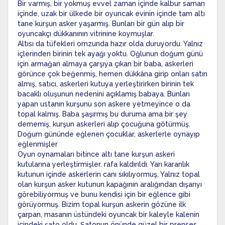
Bir varmış, bir yokmuş evvel zaman içinde kalbur saman
içinde, uzak bir ülkede bir oyuncak evinin içinde tam altı
tane kurşun asker yaşarmış. Bunları bir gün alıp bir
oyuncakçı dükkanının vitrinine koymuşlar.
Altısı da tüfekleri omzunda hazır olda duruyordu. Yalnız
içlerinden birinin tek ayağı yoktu. Oğlunun doğum günü
için armağan almaya çarşıya çıkan bir baba, askerleri
görünce çok beğenmiş, hemen dükkâna girip onları satın
almış, satıcı, askerleri kutuya yerleştirirken birinin tek
bacaklı oluşunun nedenini açıklamış babaya. Bunları
yapan ustanın kurşunu son askere yetmeyince o da
topal kalmış. Baba şaşırmış bu duruma ama bir şey
dememiş, kurşun askerleri alıp çocuğuna götürmüş.
Doğum gününde eğlenen çocuklar, askerlerle oynayıp
eğlenmişler
Oyun oynamaları bitince altı tane kurşun askeri
kutularına yerleştirmişler. rafa kaldırıldı. Yarı karanlık
kutunun içinde askerlerin canı sıkılıyormuş, Yalnız topal
olan kurşun asker kutunun kapağının aralığından dışarıyı
görebiliyormuş ve bunu kendisi için bir eğlence gibi
görüyormuş. Bizim topal kurşun askerin gözüne ilk
çarpan, masanın üstündeki oyuncak bir kaleyle kalenin
içindeki şato oldu. Şatonun önünde güzel bir prenses