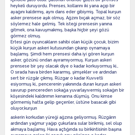
heykeli duruyordu. Prenses, kollarını iki yana açıp bir
ayağını kaldırmış, aynı dans eder gibiymiş. Topal kurşun
asker prensese aşık olmuş. Ağzını bıçak açmaz, bir söz
söylemez hale gelmiş. Tek isteği prensesin yanına
gitmek, ona kavuşmakmış, başka hiçbir şeyi gözü
görmez olmuş.
Ertesi gün oyuncakların sahibi olan küçük çocuk, bizim
küçük kurşun askeri kutusundan çıkarıp oynamaya
başlamış. Şimdi hem prensesi daha iyi gören kurşun
asker, gözünü ondan ayıramıyormuş. Kurşun askeri
prensese bir şey olacak diye o kadar korkuyormuş ki…
O sırada hava birden kararmış, şimşekler ve ardından
sert bir rüzgâr çıkmış. Rüzgar o kadar Kuvvetli
esiyormuş ki,, pencerenin yakınında duran kurşun askeri
savurup pencereden sokağa yuvarlayıvermiş sokağın bir
köşesindeki kaldırımın kenarına düşmüş. Onu kimse
görmemiş hatta gelip geçenler, üstüne basacak gibi
oluyor,kurşun
askerin korkudan yüreği ağzına geliyormuş. Rüzgârın
ardından yağmur yağıp çukurlara sular birikmiş, sel olup
akmaya başlamış. Hava açtığında su birikintisinin başına