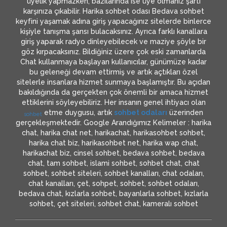
üyelik yapmazken, bazılarında ise üye olmanız şartı
karşınıza çıkabilir. Harika sohbet odası Bedava sohbet
keyfini yaşamak adına giriş yapacağınız sitelerde binlerce
kişiyle tanışma şansı bulacaksınız. Ayrıca farklı kanallara
giriş yaparak radyo dinleyebilecek ve maziye şöyle bir
göz kırpacaksınız. Bildiğiniz üzere çok eski zamanlarda
Chat kullanmaya başlayan kullanıcılar, günümüze kadar
bu geleneği devam ettirmiş ve artık açtıkları özel
sitelerle insanlara hizmet sunmaya başlamıştır. Bu açıdan
bakıldığında da gerçekten çok önemli bir amaca hizmet
ettiklerini söyleyebiliriz. Her insanın genel ihtiyacı olan
etme duygusu, artık
sohbet odaları
üzerinden
sohbet
gerçekleşmektedir. Google Arandığımız Kelimeler : harika
chat, harika chat net, harikachat, harikasohbet sohbet,
harika chat biz, harikasohbet net, harika wap chat,
harikachat biz, cinsel sohbet, bedava sohbet, bedava
chat, tam sohbet, islami sohbet, sohbet chat, chat
sohbet, sohbet siteleri, sohbet kanalları, chat odaları,
chat kanalları, çet, sohpet, sohbet, sohbet odaları,
bedava chat, kızlarla sohbet, bayanlarla sohbet, kızlarla
sohbet, çet siteleri, sohbet chat, kameralı sohbet