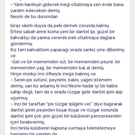
– Yarın kardeşin gidecek ineği otlatmaya sen evde bana
yardım edeceksin demiş
Nesrin de bu durumdan
biraz sıkıntı duysa da peki demek zorunda kalmış
Ertesi sabah anne kızına yeni bir dantel ipi, güzel bir
kahvaltıyı da yanına vererek inek otlatmaya dağlara
göndermiş.
Kız tam kahvaltısını yapacağı sırada sarıkız yine dillenmiş
ve
-Gel ve bir mememden süt, bir mememden peynir, bir
mememden yağ, bir mememden bal al demiş
Hırçın mızıkçı İnci öfkeyle ineğe bakmış ve
– Senin pis sütünü, peynirini, balını, yağını istemem
demiş, sarı kız anlamış ki İnci Nesrin kadar iyi bir kalbe
sahip değil, tam da o sırada rüzgar gelir dantel ipini alıp
uçurmuş
– İnci bir taraftan “pis rüzgar ipliğimi ver” diye bağırarak
dantel ipinin peşinden koşar koşar ve rüzgar sonunda
dantel ipini çok şirin güzel bir kulübenin penceresinden
içeri bırakıvermiş.
İnci hırsla kulübenin kapısına vurmaya tekmelemeye
başlamış bir yandan da