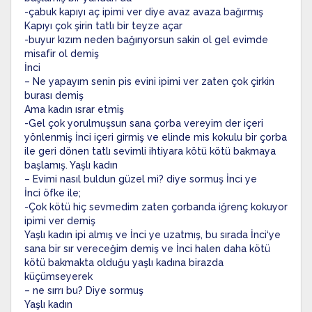
-çabuk kapıyı aç ipimi ver diye avaz avaza bağırmış
Kapıyı çok şirin tatlı bir teyze açar
-buyur kızım neden bağırıyorsun sakin ol gel evimde
misafir ol demiş
İnci
– Ne yapayım senin pis evini ipimi ver zaten çok çirkin
burası demiş
Ama kadın ısrar etmiş
-Gel çok yorulmuşsun sana çorba vereyim der içeri
yönlenmiş İnci içeri girmiş ve elinde mis kokulu bir çorba
ile geri dönen tatlı sevimli ihtiyara kötü kötü bakmaya
başlamış. Yaşlı kadın
– Evimi nasıl buldun güzel mi? diye sormuş İnci ye
İnci öfke ile;
-Çok kötü hiç sevmedim zaten çorbanda iğrenç kokuyor
ipimi ver demiş
Yaşlı kadın ipi almış ve İnci ye uzatmış, bu sırada İnci‘ye
sana bir sır vereceğim demiş ve İnci halen daha kötü
kötü bakmakta olduğu yaşlı kadına birazda
küçümseyerek
– ne sırrı bu? Diye sormuş
Yaşlı kadın