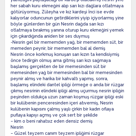
her sabah kuru ekmeğini alıp sarı kızı dağlara otlatmaya
götürüyormuş, Züleyha ve kız kardeşi İnci ise evde
kalıyorlar oduncunun getirdiklerini yiyip içiyorlarmış yine
böyle günlerden bir gün Nesrin dağda sarı kızı
otlatmaya bırakmış yanına oturup kuru ekmeğini yemek
için çıkardığında aniden bir ses duymuş
-Nesrin gel bir mememden yağ, bir mememden süt, bir
memeden peynir, bir mememden bal al demiş
Nesrin önce korkmuş konuşan sarı kızın ta kendisiymiş
önce tedirgin olmuş ama gitmiş sarı kızı sağmaya
başlamış gerçekten de bir memesinden süt bir
memesinden yağ bir memesinden bal bir memesinden
peynir almış ve harika bir kahvaltı yapmış. sonra,
başlamış elindeki dantel ipliği örmeğe o anda bir rüzgar
çıkmış nesrinin elindeki ipliği almış uçurmuş nesrin ipliğin
peşinden oldukça uzun zaman koşmuş rüzgar ipliği eski
bir kulübenin penceresinden içeri atıvermiş, Nesrin
kulübenin kapısını çalmış yaşlı çirkin bir kadın oflaya
puflaya kapıyı açmış ve çok sert bir şekilde
– kim o beni rahatsız eden densiz demiş
Nesrin
– Güzel teyzem canım teyzem ipliğimi rüzgar