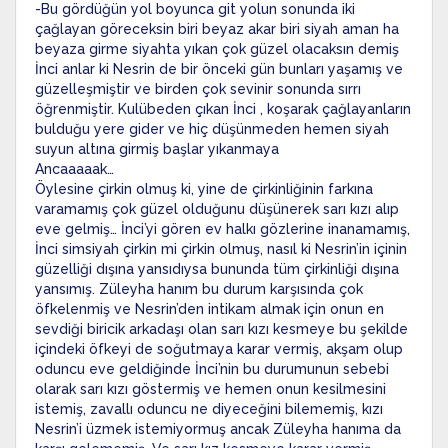
-Bu gördüğün yol boyunca git yolun sonunda iki
çağlayan göreceksin biri beyaz akar biri siyah aman ha
beyaza girme siyahta yıkan çok güzel olacaksın demiş
İnci anlar ki Nesrin de bir önceki gün bunları yaşamış ve
güzelleşmiştir ve birden çok sevinir sonunda sırrı
öğrenmiştir. Kulübeden çıkan İnci , koşarak çağlayanların
bulduğu yere gider ve hiç düşünmeden hemen siyah
suyun altına girmiş başlar yıkanmaya
Ancaaaaak…
Öylesine çirkin olmuş ki, yine de çirkinliğinin farkına
varamamış çok güzel olduğunu düşünerek sarı kızı alıp
eve gelmiş… İnci’yi gören ev halkı gözlerine inanamamış,
İnci simsiyah çirkin mi çirkin olmuş, nasıl ki Nesrin’in içinin
güzelliği dışına yansıdıysa bununda tüm çirkinliği dışına
yansımış. Züleyha hanım bu durum karşısında çok
öfkelenmiş ve Nesrin’den intikam almak için onun en
sevdiği biricik arkadaşı olan sarı kızı kesmeye bu şekilde
içindeki öfkeyi de soğutmaya karar vermiş, akşam olup
oduncu eve geldiğinde İnci’nin bu durumunun sebebi
olarak sarı kızı göstermiş ve hemen onun kesilmesini
istemiş, zavallı oduncu ne diyeceğini bilememiş, kızı
Nesrin’i üzmek istemiyormuş ancak Züleyha hanıma da