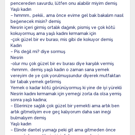
pencereden savurdu, lütfen onu alabilir miyim demiş
Yaşlı kadın
– hımmm… pekiii… ama önce evime gel bak bakalım nasıl
beğenecek misin? demiş
Nesrin içeri girmiş ortalık dağınık, pismiş ve çok kötü
kokuyormuş ama yaşlı kadını kırmamak için
-çok güzel bir ev burası, mis gibi de kokuyor demiş
Kadın
– Pis değil mi? diye sormuş
Nesrin
-olur mu çok güzel bir ev burası diye karşılık vermiş
-hımmm.. demiş yaşlı kadın o zaman sana yemek
vereyim de ye çok yorulmuşsundur diyerek mutfaktan
bir tabak yemek getirmiş
Yemek o kadar kötü görünüyormuş ki yine de iyi yürekli
Nesrin kadını kırmamak için yemeği zorla da olsa yemiş
sonra yaşlı kadına;
– Ellerinize sağlık çok güzel bir yemekti ama artık ben
artık gitmeliyim eve geç kalıyorum daha sarı ineği
bulmalıyım demiş
Yaşlı kadın
– Elinde dantel yumağı peki git ama gitmeden önce