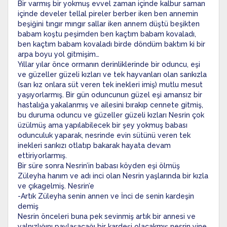
Bir varmış bir yokmuş evvel zaman içinde kalbur saman
içinde develer tellal pireler berber iken ben annemin
beşiğini tıngır mıngır sallar iken annem düştü beşikten
babam koştu peşimden ben kaçtım babam kovaladı,
ben kaçtım babam kovaladı birde döndüm baktım ki bir
arpa boyu yol gitmişim…
Yıllar yılar önce ormanın derinliklerinde bir oduncu, eşi
ve güzeller güzeli kızları ve tek hayvanları olan sarıkızla
(sarı kız onlara süt veren tek inekleri imiş) mutlu mesut
yaşıyorlarmış. Bir gün oduncunun güzel eşi amansız bir
hastalığa yakalanmış ve ailesini bırakıp cennete gitmiş,
bu duruma oduncu ve güzeller güzeli kızları Nesrin çok
üzülmüş ama yapılabilecek bir şey yokmuş babası
odunculuk yaparak, nesrinde evin sütünü veren tek
inekleri sarıkızı otlatıp bakarak hayata devam
ettiriyorlarmış.
Bir süre sonra Nesrin’in babası köyden eşi ölmüş
Züleyha hanım ve adı inci olan Nesrin yaşlarında bir kızla
ve çıkagelmiş. Nesrin’e
-Artık Züleyha senin annen ve İnci de senin kardeşin
demiş
Nesrin önceleri buna pek sevinmiş artık bir annesi ve
yalnızlığını paylaşacağı bir kardeşi olacakmış nesrin yine