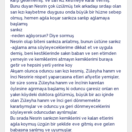
karşı gelememiş. Ve sarı kız kesmeye karar vermiş.
Bunu duyan Nesrin çok üzülmüş tek arkadaşı sırdaşı olan
sarı kızı kaybetme duygusu onda büyük bir hüzne sebep
olmuş, hemen ağıla koşar sarıkıza sarılıp ağlamaya
başlamış
sarıkız
-neden ağlıyorsun? Diye sormuş
Nesrin olup biteni sarıkıza anlatmış, bunun üstüne sarıkız
-ağlama ama söyleyeceklerime dikkat et ve uygula
demiş, beni kestiklerinde sakın baban ve sen etimden
yemeyin ve kemiklerimi atmayın kemiklerimi buraya
getir ve hepsini yerli yerine koy
Akşam olunca oduncu sarı kızı kesmiş, Züleyha hanım ve
İnci Nesrin’e nispet yaparcasına etleri afiyetle yemişler,
bir süre sonra Züleyha hanım ve İnci’nin karınları
öylesine ağrımaya başlamış ki oduncu çaresiz onları en
yakın köydeki doktora götürmüş, büyük bir acı içinde
olan Züleyha hanım ve İnci geri dönmemekte
kararlıymışlar ve oduncu ya geri dönmeyeceklerini
söyleyerek oduncudan ayrılmışlar.
Bu sırada Nesrin sarıkızın kemiklerini ve kalan etlerini
ağıla koymuş üzgün bir şekilde eve gitmiş eve gelen
babasına sarılmış ve uyumuşlar.