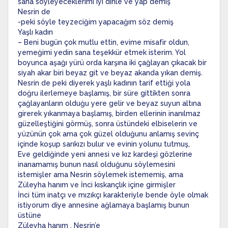
sana söyleyeceklerimi iyi dinle ve yap demiş
Nesrin de
-peki söyle teyzeciğim yapacağım söz demiş
Yaşlı kadın
– Beni bugün çok mutlu ettin, evime misafir oldun,
yemeğimi yedin sana teşekkür etmek isterim. Yol
boyunca aşağı yürü orda karşına iki çağlayan çıkacak bir
siyah akar biri beyaz git ve beyaz akanda yıkan demiş.
Nesrin de peki diyerek yaşlı kadının tarif ettiği yola
doğru ilerlemeye başlamış, bir süre gittikten sonra
çağlayanların olduğu yere gelir ve beyaz suyun altına
girerek yıkanmaya başlamış, birden ellerinin inanılmaz
güzelleştiğini görmüş, sonra üstündeki elbiselerin ve
yüzünün çok ama çok güzel olduğunu anlamış sevinç
içinde koşup sarıkızı bulur ve evinin yolunu tutmuş,
Eve geldiğinde yeni annesi ve kız kardeşi gözlerine
inanamamış bunun nasıl olduğunu söylemesini
istemişler ama Nesrin söylemek istememiş, ama
Züleyha hanım ve İnci kıskançlık içine girmişler
İnci tüm inatçı ve mızıkçı karakteriyle bende öyle olmak
istiyorum diye annesine ağlamaya başlamış bunun
üstüne
Züleyha hanım , Nesrin’e